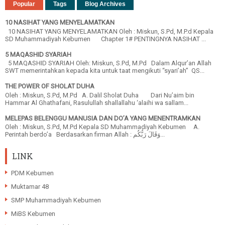
Popular
Tags
Blog Archives
10 NASIHAT YANG MENYELAMATKAN
10 NASIHAT YANG MENYELAMATKAN Oleh : Miskun, S.Pd, M.P.d Kepala
SD Muhammadiyah Kebumen Chapter 1# PENTINGNYA NASIHAT ...
5 MAQASHID SYARIAH
5 MAQASHID SYARIAH Oleh: Miskun, S.Pd, M.Pd Dalam Alqur’an Allah
SWT memerintahkan kepada kita untuk taat mengikuti “syari’ah” QS...
THE POWER OF SHOLAT DUHA
Oleh : Miskun, S.Pd, M.Pd A. Dalil Sholat Duha Dari Nu’aim bin
Hammar Al Ghathafani, Rasulullah shallallahu ‘alaihi wa sallam...
MELEPAS BELENGGU MANUSIA DAN DO’A YANG MENENTRAMKAN
Oleh : Miskun, S.Pd, M.Pd Kepala SD Muhammadiyah Kebumen A.
Perintah berdo’a Berdasarkan firman Allah : وَقَالَ رَبُّكُم...
LINK
PDM Kebumen
Muktamar 48
SMP Muhammadiyah Kebumen
MiBS Kebumen