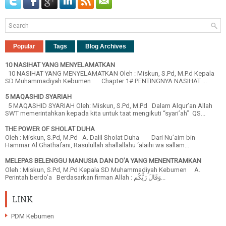
Popular
Tags
Blog Archives
10 NASIHAT YANG MENYELAMATKAN
10 NASIHAT YANG MENYELAMATKAN Oleh : Miskun, S.Pd, M.P.d Kepala
SD Muhammadiyah Kebumen Chapter 1# PENTINGNYA NASIHAT ...
5 MAQASHID SYARIAH
5 MAQASHID SYARIAH Oleh: Miskun, S.Pd, M.Pd Dalam Alqur’an Allah
SWT memerintahkan kepada kita untuk taat mengikuti “syari’ah” QS...
THE POWER OF SHOLAT DUHA
Oleh : Miskun, S.Pd, M.Pd A. Dalil Sholat Duha Dari Nu’aim bin
Hammar Al Ghathafani, Rasulullah shallallahu ‘alaihi wa sallam...
MELEPAS BELENGGU MANUSIA DAN DO’A YANG MENENTRAMKAN
Oleh : Miskun, S.Pd, M.Pd Kepala SD Muhammadiyah Kebumen A.
Perintah berdo’a Berdasarkan firman Allah : وَقَالَ رَبُّكُم...
LINK
PDM Kebumen