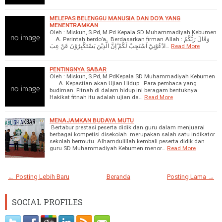
MELEPAS BELENGGU MANUSIA DAN DO’A YANG
MENENTRAMKAN
Oleh : Miskun, S.Pd, M.Pd Kepala SD Muhammadiyah Kebumen
A. Perintah berdo’a Berdasarkan firman Allah : وَقَالَ رَبُّكُمُ
ادْعُوْنِيْٓ اَسْتَجِبْ لَكُمْ ۗاِنَّ الَّذِيْنَ يَسْتَكْبِرُوْنَ عَنْ عِبَ…
Read More
PENTINGNYA SABAR
Oleh : Miskun, S.Pd, M.PdKepala SD Muhammadiyah Kebumen
A. Kepastian akan Ujian Hidup Para pembaca yang
budiman. Fitnah di dalam hidup ini beragam bentuknya.
Hakikat fitnah itu adalah ujian da…
Read More
MENAJAMKAN BUDAYA MUTU
Bertabur prestasi peserta didik dan guru dalam menjuarai
berbagai kompetisi disekolah merupakan salah satu indikator
sekolah bermutu. Alhamdulillah kembali peserta didik dan
guru SD Muhammadiyah Kebumen menor…
Read More
← Posting Lebih Baru
Beranda
Posting Lama →
SOCIAL PROFILES